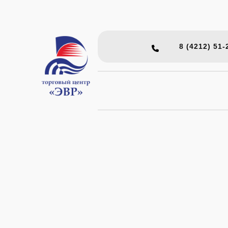
Перейти
к
содержимому
8 (4212) 51-