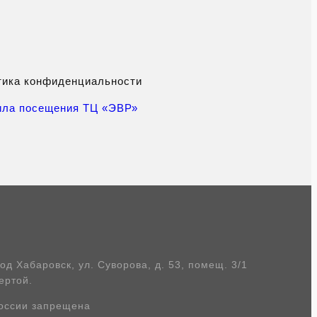
тика конфиденциальности
ила посещения ТЦ «ЭВР»
 Хабаровск, ул. Суворова, д. 53, помещ. 3/1
ертой.
России запрещена