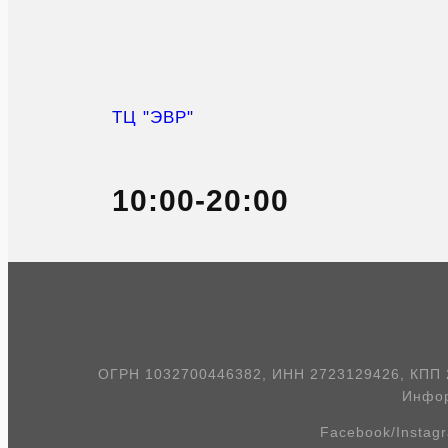
ТЦ "ЭВР"
10:00-20:00
ОГРН 1032700446382, ИНН 2723129426, КПП 27
Инфор
Facebook/Instagr