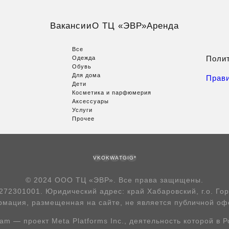
Вакансии
О ТЦ «ЭВР»
Аренда
Все
Поли
Одежда
Обувь
Для дома
Прав
Дети
Косметика и парфюмерия
Аксессуары
Услуги
Прочее
VK
OK
WA
TG
IG*
© 2024 ООО ТЦ «ЭВР». Все права защищены.
2301001. Юридический адрес: край Хабаровский, г.о. Город
мация, размещенная на сайте, не является публичной оф
am — проект Meta Platforms Inc., деятельность которой в 