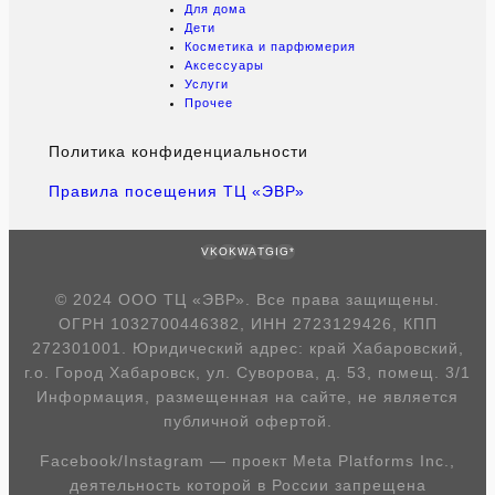
Для дома
Дети
Косметика и парфюмерия
Аксессуары
Услуги
Прочее
Политика конфиденциальности
Правила посещения ТЦ «ЭВР»
VK
OK
WA
TG
IG*
© 2024 ООО ТЦ «ЭВР». Все права защищены.
ОГРН 1032700446382, ИНН 2723129426, КПП
272301001. Юридический адрес: край Хабаровский,
г.о. Город Хабаровск, ул. Суворова, д. 53, помещ. 3/1
Информация, размещенная на сайте, не является
публичной офертой.
Facebook/Instagram — проект Meta Platforms Inc.,
деятельность которой в России запрещена